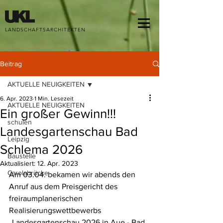
google-site-verification: google68d1ed1dfb7aff18.html
LANDSCHAFTSARCHITEKTEN
Beitrag
AKTUELLE NEUIGKEITEN
6. Apr. 2023
1 Min. Lesezeit
AKTUELLE NEUIGKEITEN
Ein großer Gewinn!!!
schulen
Landesgartenschau Bad
Leipzig
Schlema 2026
Baustelle
Aktualisiert:
12. Apr. 2023
Carolabrücke
Am 03.04. bekamen wir abends den 
Anruf aus dem Preisgericht des 
freiraumplanerischen 
Realisierungswettbewerbs 
„Landesgartenschau 2026 in Aue - Bad 