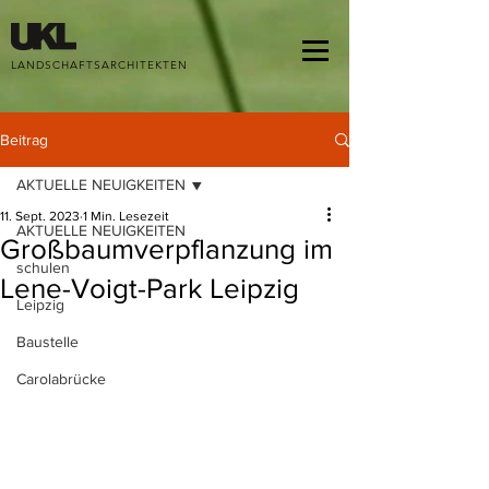
google-site-verification: google68d1ed1dfb7aff18.html
LANDSCHAFTSARCHITEKTEN
Beitrag
AKTUELLE NEUIGKEITEN
11. Sept. 2023
1 Min. Lesezeit
AKTUELLE NEUIGKEITEN
Großbaumverpflanzung im
schulen
Lene-Voigt-Park Leipzig
Leipzig
Baustelle
Carolabrücke