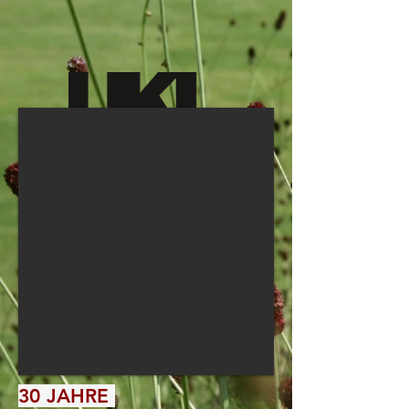
google-site-verification: google68d1ed1dfb7aff18.html
LANDSCHAFTSARCHITEKTEN
DRESDEN & MAGDEBURG
30 JAHRE