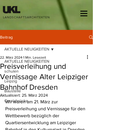
google-site-verification: google68d1ed1dfb7aff18.html
LANDSCHAFTSARCHITEKTEN
Beitrag
AKTUELLE NEUIGKEITEN
22. März 2024
1 Min. Lesezeit
AKTUELLE NEUIGKEITEN
Preisverleihung und
schulen
Vernissage Alter Leipziger
Leipzig
Bahnhof Dresden
Baustelle
Aktualisiert:
25. März 2024
Carolabrücke
Wir waren am 21. März zur 
Preisverleihung und Vernissage für den 
Wettbewerb bezüglich der 
Quartiersentwicklung am Leipziger 
Bahnhof in den Kulturpalast in Dresden 