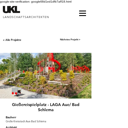
google-site-verification: google68d1ed1dfb7aff18.html
LANDSCHAFTSARCHITEKTEN
< Alle Projekte
Nächstes Projekt >
Gießereispielplatz - LAGA Aue/ Bad
Schlema
Bauherr
Große Kreisstadt Aue-Bad Schlema
Architekt