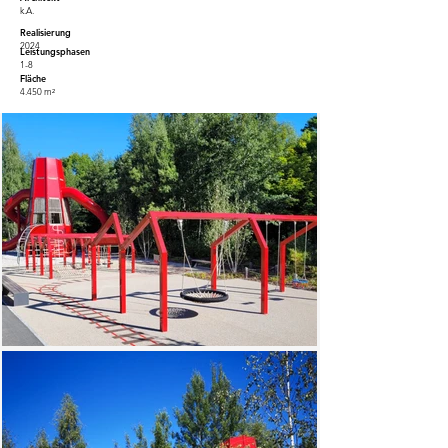
k.A.
Realisierung
2024
Leistungsphasen
1-8
Fläche
4.450 m²