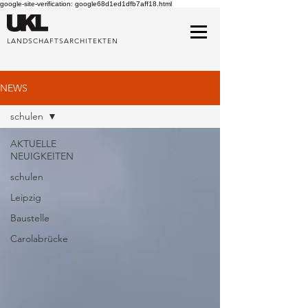
google-site-verification: google68d1ed1dfb7aff18.html
LANDSCHAFTSARCHITEKTEN
NEWS
schulen
AKTUELLE
NEUIGKEITEN
schulen
Leipzig
Baustelle
Carolabrücke