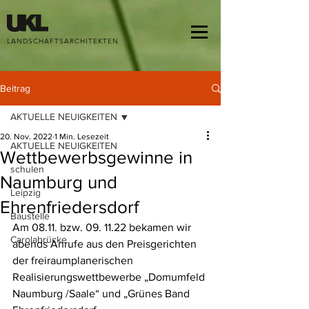
google-site-verification: google68d1ed1dfb7aff18.html
LANDSCHAFTSARCHITEKTEN
Beitrag
AKTUELLE NEUIGKEITEN
20. Nov. 2022
1 Min. Lesezeit
AKTUELLE NEUIGKEITEN
Wettbewerbsgewinne in
schulen
Naumburg und
Leipzig
Ehrenfriedersdorf
Baustelle
Am 08.11. bzw. 09. 11.22 bekamen wir 
Carolabrücke
abends Anrufe aus den Preisgerichten 
der freiraumplanerischen 
Realisierungswettbewerbe „Domumfeld 
Naumburg /Saale“ und „Grünes Band 